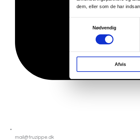
dem, eller som de har indsaml
Samtykkevalg
Nødvendig
Afvis
mail@fruzippe.dk