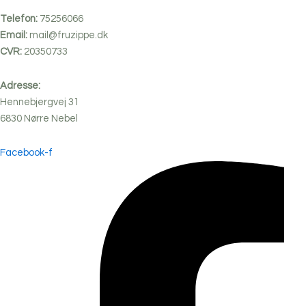
Telefon:
75256066
Email:
mail@fruzippe.dk
CVR:
20350733
Adresse:
Hennebjergvej 31
6830
Nørre
Nebel
Facebook-f