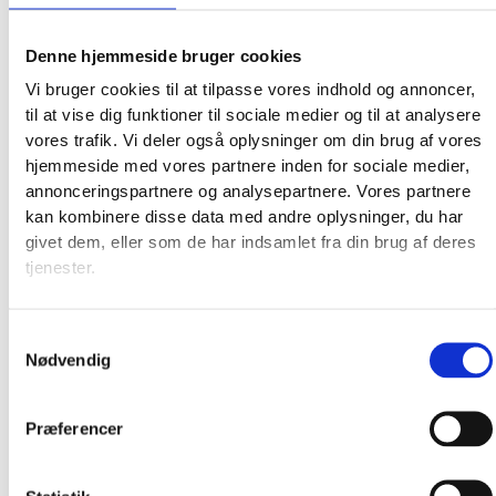
Denne hjemmeside bruger cookies
Vi bruger cookies til at tilpasse vores indhold og annoncer,
til at vise dig funktioner til sociale medier og til at analysere
vores trafik. Vi deler også oplysninger om din brug af vores
hjemmeside med vores partnere inden for sociale medier,
annonceringspartnere og analysepartnere. Vores partnere
kan kombinere disse data med andre oplysninger, du har
givet dem, eller som de har indsamlet fra din brug af deres
tjenester.
Broderkits
Broderigarn
Broderitilbehør
Samtykkevalg
Strikkeopskrifter og bøger
Nødvendig
Istex strikkegarn
Addi Strikketilbehør
Præferencer
Smukke islandske uldtæpper fra Ístex
Videoer
Forhandlere