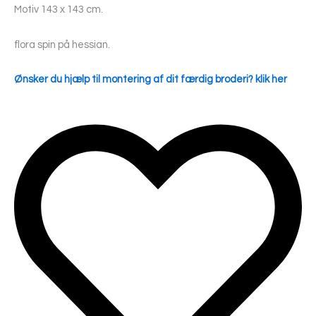
Motiv 143 x 143 cm.
flora spin på hessian.
Ønsker du hjælp til montering af dit færdig broderi? klik her