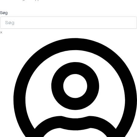
Søg
×