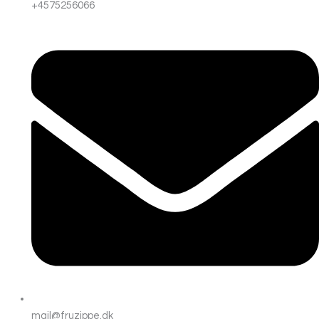
+4575256066
mail@fruzippe.dk