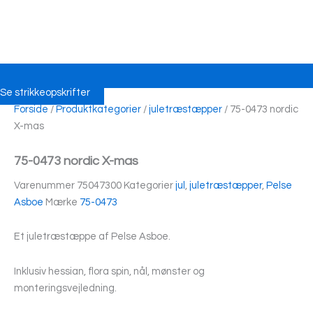
Se strikkeopskrifter
Forside
/
Produktkategorier
/
juletræstæpper
/ 75-0473 nordic
X-mas
75-0473 nordic X-mas
Varenummer
75047300
Kategorier
jul
,
juletræstæpper
,
Pelse
Asboe
Mærke
75-0473
Et juletræstæppe af Pelse Asboe.
Inklusiv hessian, flora spin, nål, mønster og
monteringsvejledning.