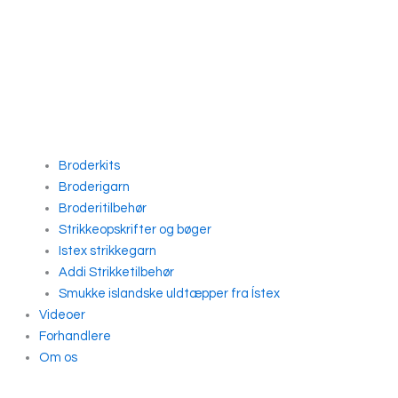
Broderkits
Broderigarn
Broderitilbehør
Strikkeopskrifter og bøger
Istex strikkegarn
Addi Strikketilbehør
Smukke islandske uldtæpper fra Ístex
Videoer
Forhandlere
Om os