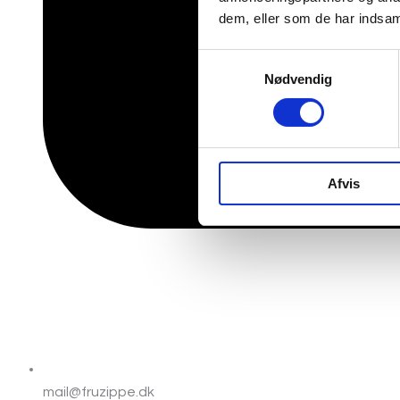
dem, eller som de har indsaml
Samtykkevalg
Nødvendig
Afvis
mail@fruzippe.dk