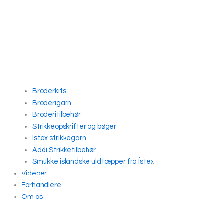
Broderkits
Broderigarn
Broderitilbehør
Strikkeopskrifter og bøger
Istex strikkegarn
Addi Strikketilbehør
Smukke islandske uldtæpper fra Ístex
Videoer
Forhandlere
Om os