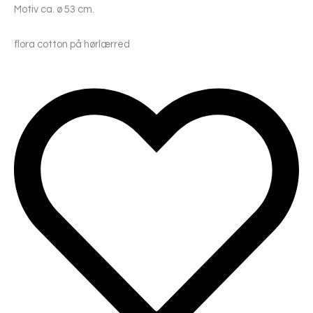
Motiv ca. ø 53 cm.
flora cotton på hørlærred