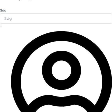
Søg
×