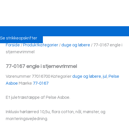
Se strikkeopskrifter
Forside
/
Produktkategorier
/
duge og løbere
/ 77-0167 engle i
stjernevrimmel
77-0167 engle i stjernevrimmel
Varenummer
77016700
Kategorier
duge og løbere
,
jul
,
Pelse
Asboe
Mærke
77-0167
Et juletræstæppe af Pelse Asboe.
Inklusiv hørlærred 10,5u, flora cotton, nål, mønster, og
monteringsvejledning.