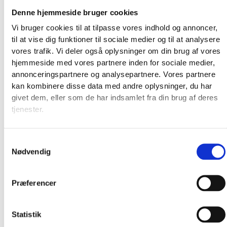
Denne hjemmeside bruger cookies
Vi bruger cookies til at tilpasse vores indhold og annoncer,
til at vise dig funktioner til sociale medier og til at analysere
vores trafik. Vi deler også oplysninger om din brug af vores
hjemmeside med vores partnere inden for sociale medier,
annonceringspartnere og analysepartnere. Vores partnere
kan kombinere disse data med andre oplysninger, du har
givet dem, eller som de har indsamlet fra din brug af deres
tjenester.
Broderkits
Broderigarn
Samtykkevalg
Broderitilbehør
Nødvendig
Strikkeopskrifter og bøger
Istex strikkegarn
Præferencer
Addi Strikketilbehør
Smukke islandske uldtæpper fra Ístex
Videoer
Statistik
Forhandlere