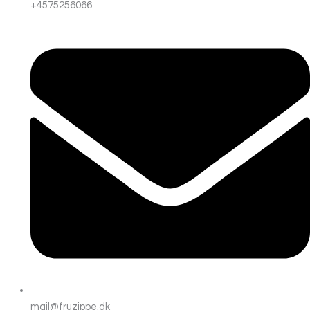
+4575256066
mail@fruzippe.dk