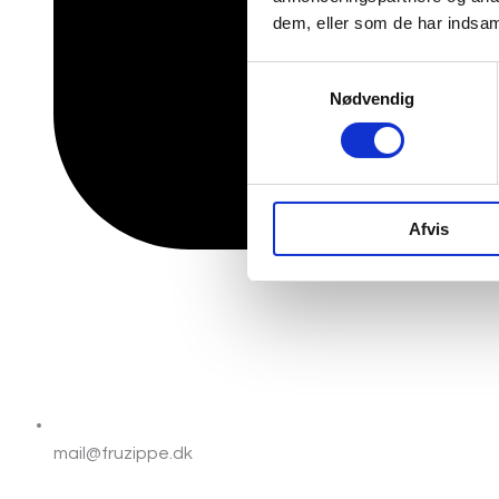
dem, eller som de har indsaml
Samtykkevalg
Nødvendig
Afvis
mail@fruzippe.dk