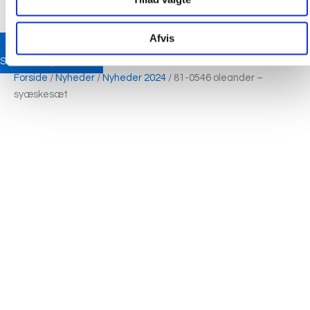
Afvis
Se strikkeopskrifter
Forside
/
Nyheder
/
Nyheder 2024
/ 81-0546 oleander –
syæskesæt