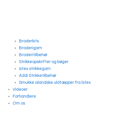
Broderkits
Broderigarn
Broderitilbehør
Strikkeopskrifter og bøger
Istex strikkegarn
Addi Strikketilbehør
Smukke islandske uldtæpper fra Ístex
Videoer
Forhandlere
Om os