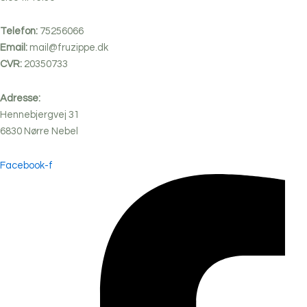
Telefon:
75256066
Email:
mail@fruzippe.dk
CVR:
20350733
Adresse:
Hennebjergvej 31
6830
Nørre
Nebel
Facebook-f