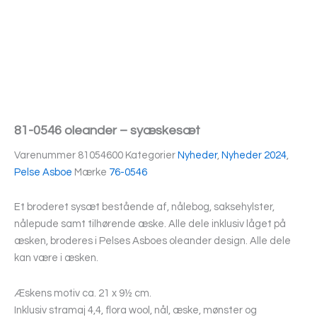
81-0546 oleander – syæskesæt
Varenummer
81054600
Kategorier
Nyheder
,
Nyheder 2024
,
Pelse Asboe
Mærke
76-0546
Et broderet sysæt bestående af, nålebog, saksehylster,
nålepude samt tilhørende æske. Alle dele inklusiv låget på
æsken, broderes i Pelses Asboes oleander design. Alle dele
kan være i æsken.
Æskens motiv ca. 21 x 9½ cm.
Inklusiv stramaj 4,4, flora wool, nål, æske, mønster og