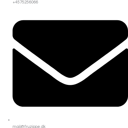
+4575256066
mail@fruzippe.dk