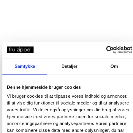
Broderkits
Samtykke
Detaljer
Om
Broderigarn
Broderitilbehør
Strikkeopskrifter og bøger
Denne hjemmeside bruger cookies
Istex strikkegarn
Addi Strikketilbehør
Vi bruger cookies til at tilpasse vores indhold og annoncer,
til at vise dig funktioner til sociale medier og til at analysere
Smukke islandske uldtæpper fra Ístex
vores trafik. Vi deler også oplysninger om din brug af vores
Videoer
hjemmeside med vores partnere inden for sociale medier,
Forhandlere
annonceringspartnere og analysepartnere. Vores partnere
Om os
kan kombinere disse data med andre oplysninger, du har