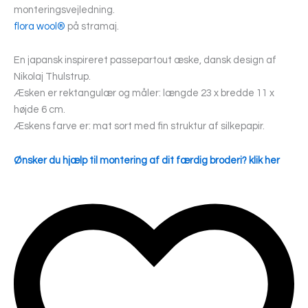
monteringsvejledning.
flora wool®
på stramaj.
En japansk inspireret passepartout æske, dansk design af
Nikolaj Thulstrup.
Æsken er rektangulær og måler: længde 23 x bredde 11 x
højde 6 cm.
Æskens farve er: mat sort med fin struktur af silkepapir.
Ønsker du hjælp til montering af dit færdig broderi? klik her