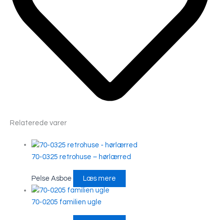
Relaterede varer
70-0325 retrohuse – hørlærred
Pelse Asboe
Læs mere
70-0205 familien ugle