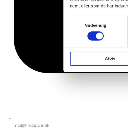
dem, eller som de har indsaml
Samtykkevalg
Nødvendig
Afvis
mail@fruzippe.dk