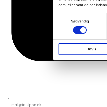
dem, eller som de har indsaml
Samtykkevalg
Nødvendig
Afvis
mail@fruzippe.dk