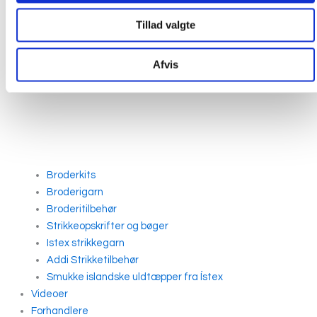
Tillad valgte
Afvis
Broderkits
Broderigarn
Broderitilbehør
Strikkeopskrifter og bøger
Istex strikkegarn
Addi Strikketilbehør
Smukke islandske uldtæpper fra Ístex
Videoer
Forhandlere