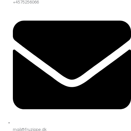
+4575256066
mail@fruzippe.dk