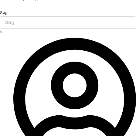
Søg
×