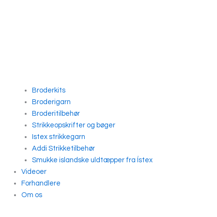
Broderkits
Broderigarn
Broderitilbehør
Strikkeopskrifter og bøger
Istex strikkegarn
Addi Strikketilbehør
Smukke islandske uldtæpper fra Ístex
Videoer
Forhandlere
Om os