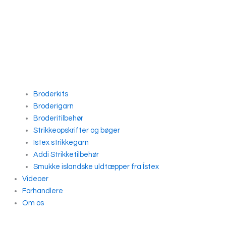
Broderkits
Broderigarn
Broderitilbehør
Strikkeopskrifter og bøger
Istex strikkegarn
Addi Strikketilbehør
Smukke islandske uldtæpper fra Ístex
Videoer
Forhandlere
Om os