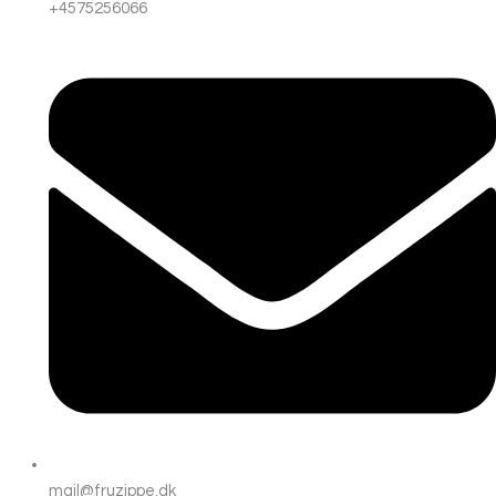
+4575256066
mail@fruzippe.dk