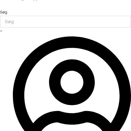
Søg
×