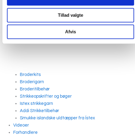
Tillad valgte
Afvis
Broderkits
Broderigarn
Broderitilbehør
Strikkeopskrifter og bøger
Istex strikkegarn
Addi Strikketilbehør
Smukke islandske uldtæpper fra Ístex
Videoer
Forhandlere