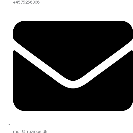
+4575256066
mail@fruzippe.dk