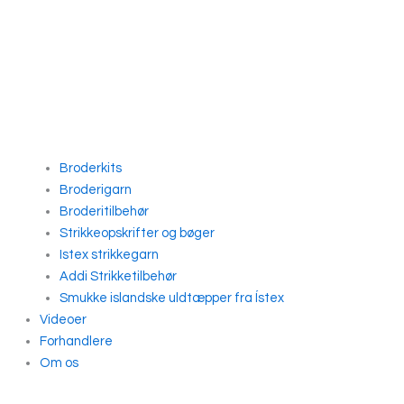
Broderkits
Broderigarn
Broderitilbehør
Strikkeopskrifter og bøger
Istex strikkegarn
Addi Strikketilbehør
Smukke islandske uldtæpper fra Ístex
Videoer
Forhandlere
Om os