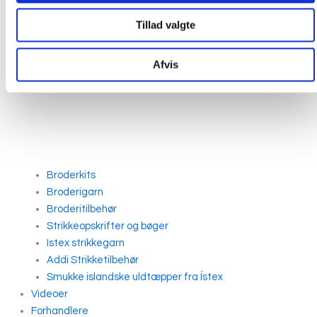
Tillad valgte
Afvis
Broderkits
Broderigarn
Broderitilbehør
Strikkeopskrifter og bøger
Istex strikkegarn
Addi Strikketilbehør
Smukke islandske uldtæpper fra Ístex
Videoer
Forhandlere