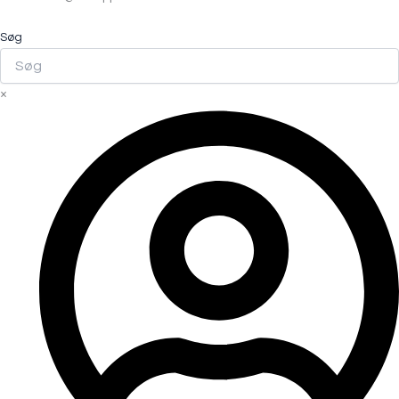
Søg
×