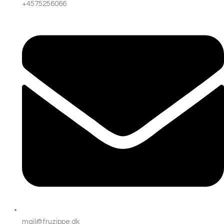
+4575256066
mail@fruzippe.dk