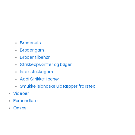
Broderkits
Broderigarn
Broderitilbehør
Strikkeopskrifter og bøger
Istex strikkegarn
Addi Strikketilbehør
Smukke islandske uldtæpper fra Ístex
Videoer
Forhandlere
Om os