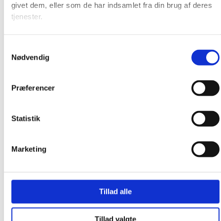
givet dem, eller som de har indsamlet fra din brug af deres
Produkter
tjenester.
Samtykkevalg
Nødvendig
Præferencer
Statistik
Marketing
Tillad alle
Tillad valgte