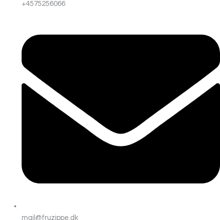
+4575256066
mail@fruzippe.dk