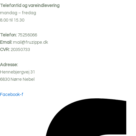
Telefontid og vareindlevering
mandag – fredag
8.00 til 15.30
Telefon:
75256066
Email:
mail@fruzippe.dk
CVR:
20350733
Adresse:
Hennebjergvej 31
6830
Nørre
Nebel
Facebook-f