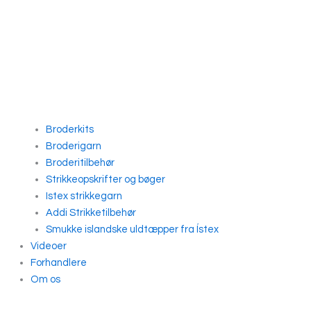
Broderkits
Broderigarn
Broderitilbehør
Strikkeopskrifter og bøger
Istex strikkegarn
Addi Strikketilbehør
Smukke islandske uldtæpper fra Ístex
Videoer
Forhandlere
Om os