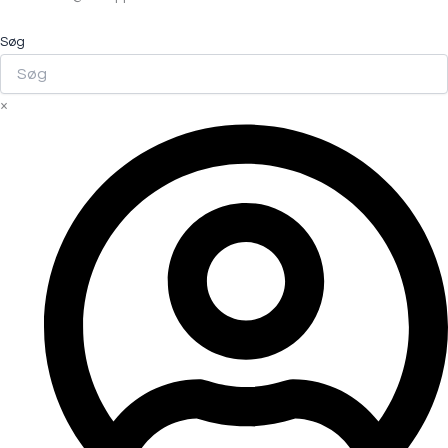
Søg
×