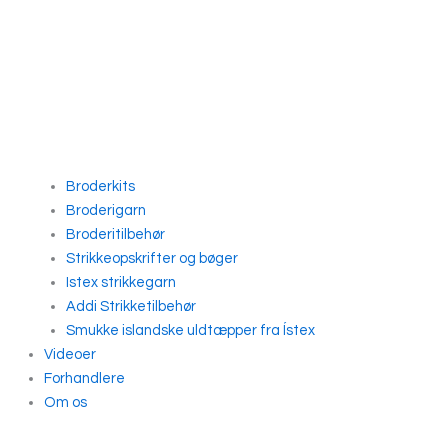
Broderkits
Broderigarn
Broderitilbehør
Strikkeopskrifter og bøger
Istex strikkegarn
Addi Strikketilbehør
Smukke islandske uldtæpper fra Ístex
Videoer
Forhandlere
Om os