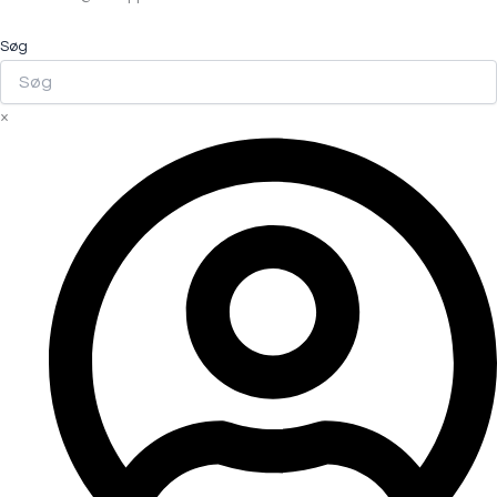
Søg
×