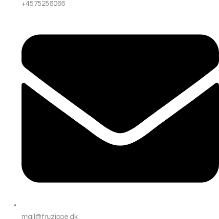
+4575256066
mail@fruzippe.dk