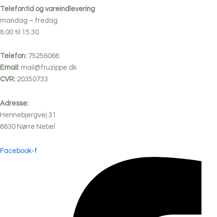
Telefontid og vareindlevering
mandag – fredag
8.00 til 15.30
Telefon:
75256066
Email:
mail@fruzippe.dk
CVR:
20350733
Adresse:
Hennebjergvej 31
6830
Nørre
Nebel
Facebook-f