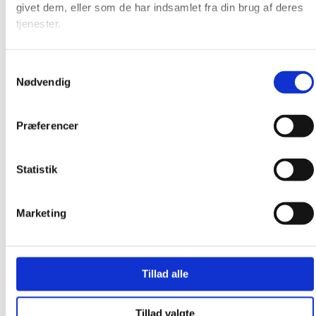
givet dem, eller som de har indsamlet fra din brug af deres
Produkter
tjenester.
Samtykkevalg
Nødvendig
Præferencer
Statistik
Marketing
Tillad alle
Tillad valgte