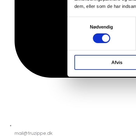
dem, eller som de har indsaml
Samtykkevalg
Nødvendig
Afvis
mail@fruzippe.dk