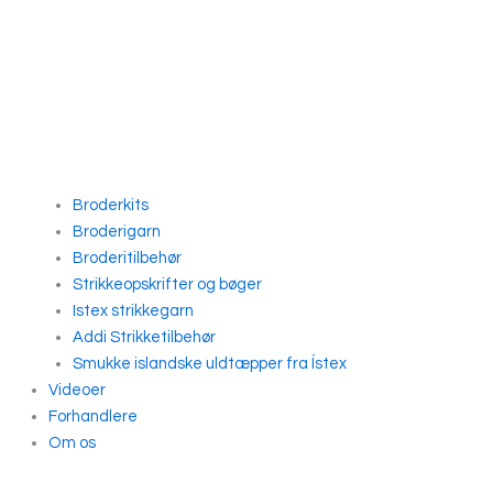
Broderkits
Broderigarn
Broderitilbehør
Strikkeopskrifter og bøger
Istex strikkegarn
Addi Strikketilbehør
Smukke islandske uldtæpper fra Ístex
Videoer
Forhandlere
Om os