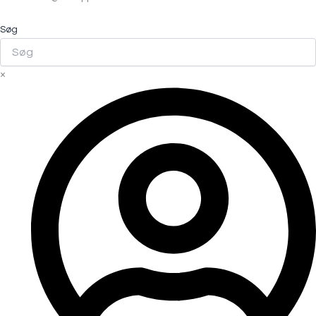
Søg
×