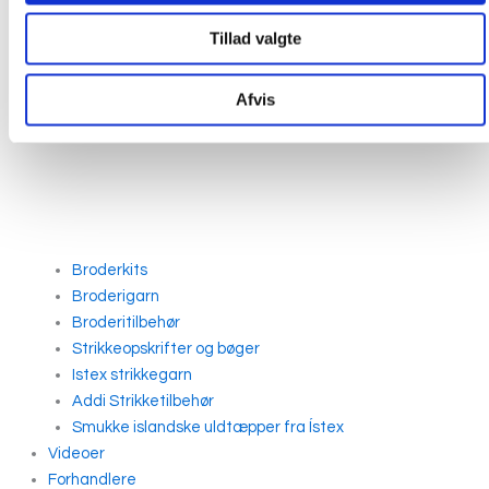
Tillad valgte
Afvis
Broderkits
Broderigarn
Broderitilbehør
Strikkeopskrifter og bøger
Istex strikkegarn
Addi Strikketilbehør
Smukke islandske uldtæpper fra Ístex
Videoer
Forhandlere