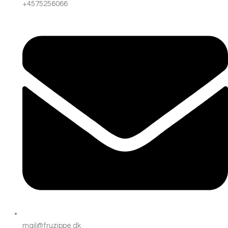
+4575256066
mail@fruzippe.dk