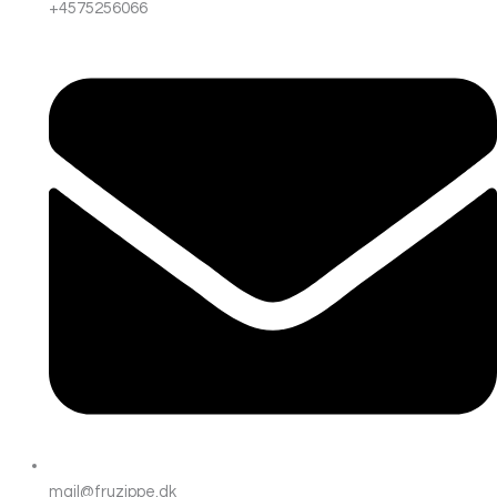
+4575256066
mail@fruzippe.dk