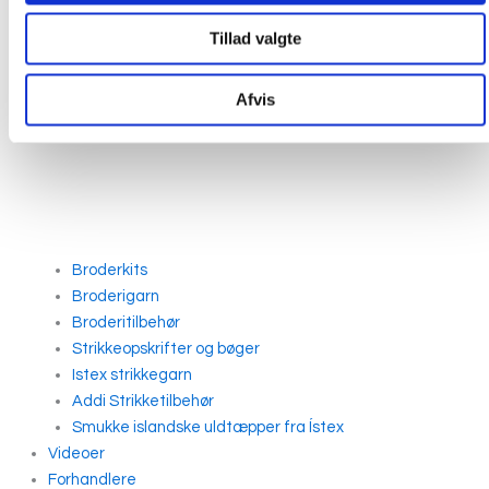
Tillad valgte
Afvis
Broderkits
Broderigarn
Broderitilbehør
Strikkeopskrifter og bøger
Istex strikkegarn
Addi Strikketilbehør
Smukke islandske uldtæpper fra Ístex
Videoer
Forhandlere