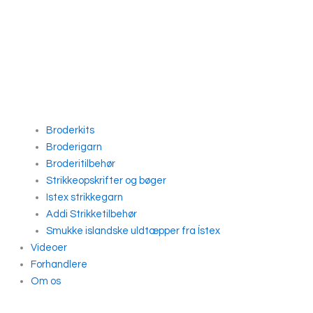
Broderkits
Broderigarn
Broderitilbehør
Strikkeopskrifter og bøger
Istex strikkegarn
Addi Strikketilbehør
Smukke islandske uldtæpper fra Ístex
Videoer
Forhandlere
Om os