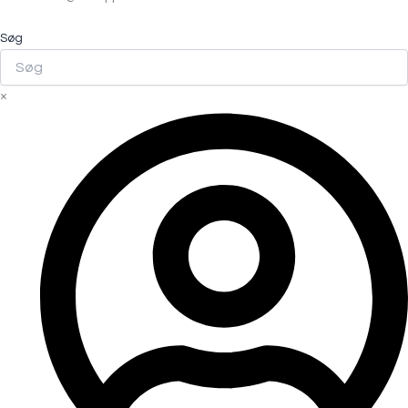
Søg
×