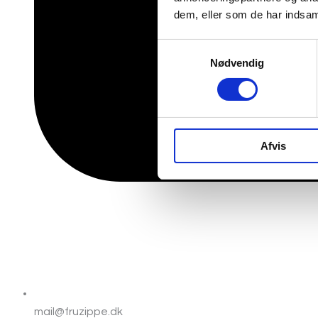
dem, eller som de har indsaml
Samtykkevalg
Nødvendig
Afvis
mail@fruzippe.dk