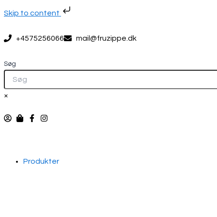
Gå
Skip to content
til
indholdet
+4575256066
mail@fruzippe.dk
Søg
×
Produkter