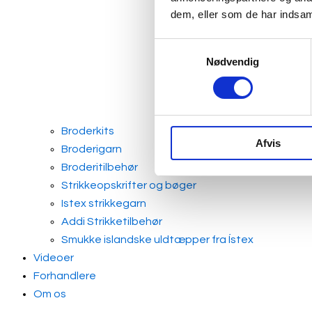
dem, eller som de har indsaml
Samtykkevalg
Nødvendig
Broderkits
Afvis
Broderigarn
Broderitilbehør
Strikkeopskrifter og bøger
Istex strikkegarn
Addi Strikketilbehør
Smukke islandske uldtæpper fra Ístex
Videoer
Forhandlere
Om os