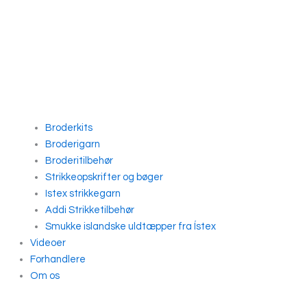
Broderkits
Broderigarn
Broderitilbehør
Strikkeopskrifter og bøger
Istex strikkegarn
Addi Strikketilbehør
Smukke islandske uldtæpper fra Ístex
Videoer
Forhandlere
Om os