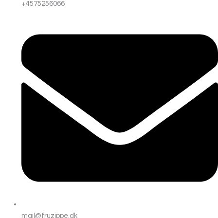
+4575256066
mail@fruzippe.dk