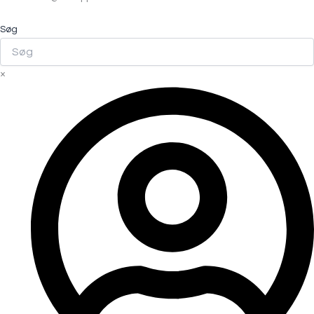
Søg
×