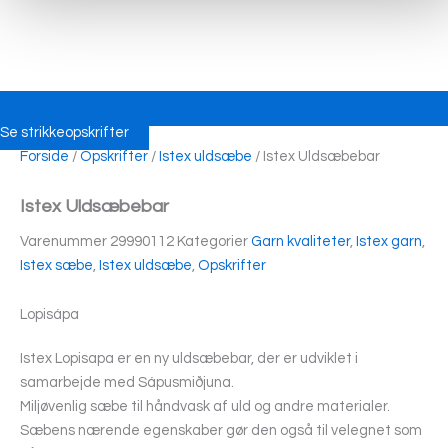
Se strikkeopskrifter
Forside
/
Opskrifter
/
Istex uldsæbe
/ Istex Uldsæbebar
Istex Uldsæbebar
Varenummer
29990112
Kategorier
Garn kvaliteter
,
Istex garn
,
Istex sæbe
,
Istex uldsæbe
,
Opskrifter
Lopisápa
Istex Lopisapa er en ny uldsæbebar, der er udviklet i
samarbejde med Sápusmiðjuna.
Miljøvenlig sæbe til håndvask af uld og andre materialer.
Sæbens nærende egenskaber gør den også til velegnet som