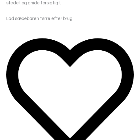
stedet og gnide forsigtigt.
Lad sæbebaren tørre efter brug.