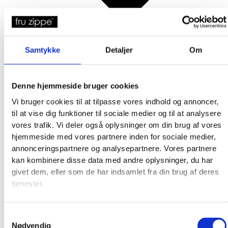
Samtykke
Detaljer
Om
Denne hjemmeside bruger cookies
Vi bruger cookies til at tilpasse vores indhold og annoncer,
til at vise dig funktioner til sociale medier og til at analysere
vores trafik. Vi deler også oplysninger om din brug af vores
Broderkits
hjemmeside med vores partnere inden for sociale medier,
Broderigarn
annonceringspartnere og analysepartnere. Vores partnere
Broderitilbehør
kan kombinere disse data med andre oplysninger, du har
Strikkeopskrifter og bøger
givet dem, eller som de har indsamlet fra din brug af deres
Istex strikkegarn
tjenester.
Addi Strikketilbehør
Smukke islandske uldtæpper fra Ístex
Videoer
Samtykkevalg
Forhandlere
Nødvendig