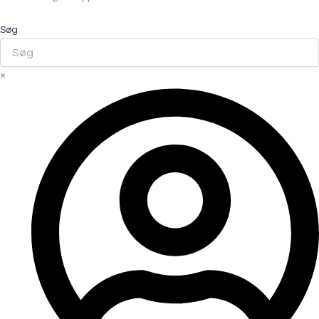
Søg
×