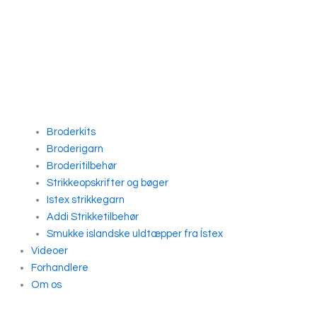
Broderkits
Broderigarn
Broderitilbehør
Strikkeopskrifter og bøger
Istex strikkegarn
Addi Strikketilbehør
Smukke islandske uldtæpper fra Ístex
Videoer
Forhandlere
Om os