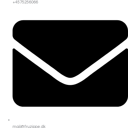
+4575256066
mail@fruzippe.dk