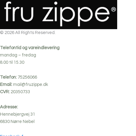
© 2026 All Rights Reserved.
Telefontid og vareindlevering
mandag – fredag
8.00 til 15.30
Telefon:
75256066
Email:
mail@fruzippe.dk
CVR:
20350733
Adresse:
Hennebjergvej 31
6830
Nørre
Nebel