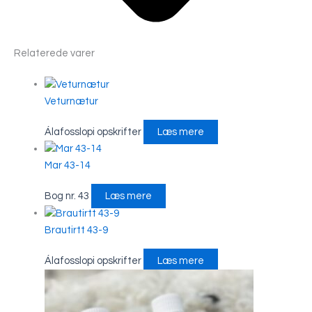
Relaterede varer
Veturnætur
Álafosslopi opskrifter
Læs mere
Mar 43-14
Bog nr. 43
Læs mere
Brautirtt 43-9
Álafosslopi opskrifter
Læs mere