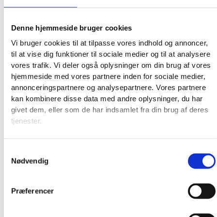
Denne hjemmeside bruger cookies
Vi bruger cookies til at tilpasse vores indhold og annoncer,
til at vise dig funktioner til sociale medier og til at analysere
vores trafik. Vi deler også oplysninger om din brug af vores
hjemmeside med vores partnere inden for sociale medier,
annonceringspartnere og analysepartnere. Vores partnere
kan kombinere disse data med andre oplysninger, du har
givet dem, eller som de har indsamlet fra din brug af deres
Broderkits
tjenester.
Broderigarn
Broderitilbehør
Samtykkevalg
Strikkeopskrifter og bøger
Nødvendig
Istex strikkegarn
Addi Strikketilbehør
Smukke islandske uldtæpper fra Ístex
Præferencer
Videoer
Forhandlere