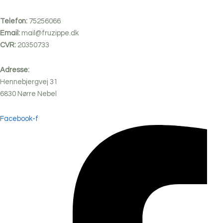
Telefon:
75256066
Email:
mail@fruzippe.dk
CVR:
20350733
Adresse:
Hennebjergvej 31
6830
Nørre
Nebel
Facebook-f