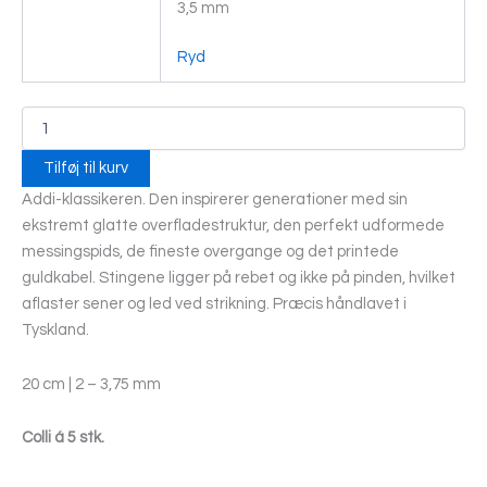
3,5 mm
Ryd
Tilføj til kurv
Addi-klassikeren. Den inspirerer generationer med sin
ekstremt glatte overfladestruktur, den perfekt udformede
messingspids, de fineste overgange og det printede
guldkabel. Stingene ligger på rebet og ikke på pinden, hvilket
aflaster sener og led ved strikning. Præcis håndlavet i
Tyskland.
20 cm | 2 – 3,75 mm
Colli á 5 stk.