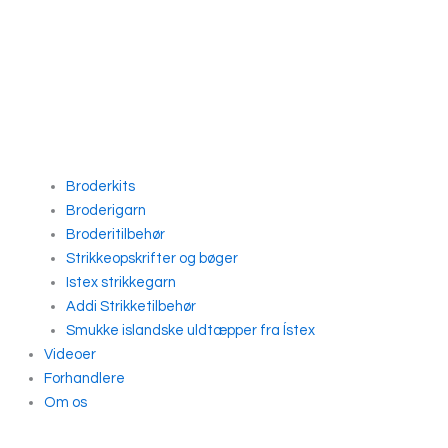
Broderkits
Broderigarn
Broderitilbehør
Strikkeopskrifter og bøger
Istex strikkegarn
Addi Strikketilbehør
Smukke islandske uldtæpper fra Ístex
Videoer
Forhandlere
Om os