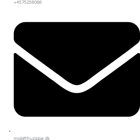
+4575256066
mail@fruzippe.dk