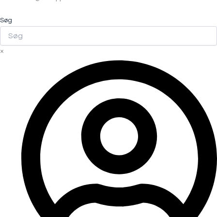
Søg
×