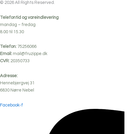
© 2026 All Rights Reserved.
Telefontid og vareindlevering
mandag – fredag
8.00 til 15.30
Telefon:
75256066
Email:
mail@fruzippe.dk
CVR:
20350733
Adresse:
Hennebjergvej 31
6830
Nørre
Nebel
Facebook-f