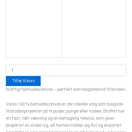
Tilføj til kurv
Kraftigt bomulds­canvas – perfekt som bagside­stof til broderi.
Vores 100 % bomulds­canvas er det ideelle valg som bagside
til broderiprojekter på fx puder, punge eller tasker. Stoffet har
en fast, tæt vævning og en behagelig tekstur, som giver
projektet en stabil ryg, så formen holder sig flot og ensartet.