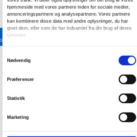
hjemmeside med vores partnere inden for sociale medier,
annonceringspartnere og analysepartnere. Vores partnere
kan kombinere disse data med andre oplysninger, du har
givet dem, eller som de har indsamlet fra din brug af deres
tjenester.
Se strikkeopskrifter
Forside
/
Broderitilbehør
/
Monteringssæt
/ Monteringsstykke
Samtykkevalg
50 x 140 cm.
Nødvendig
Monteringsstykke 50 x 140 cm.
Præferencer
Varenummer
Ikke mulig
Kategorier
Broderitilbehør
,
Monteringssæt
Statistik
Marketing