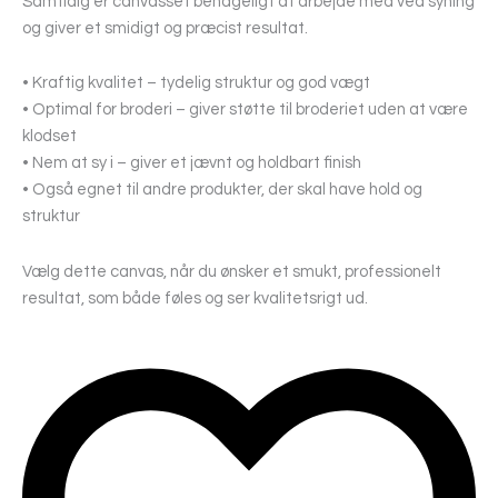
Samtidig er canvasset behageligt at arbejde med ved syning
og giver et smidigt og præcist resultat.
• Kraftig kvalitet – tydelig struktur og god vægt
• Optimal for broderi – giver støtte til broderiet uden at være
klodset
• Nem at sy i – giver et jævnt og holdbart finish
• Også egnet til andre produkter, der skal have hold og
struktur
Vælg dette canvas, når du ønsker et smukt, professionelt
resultat, som både føles og ser kvalitetsrigt ud.