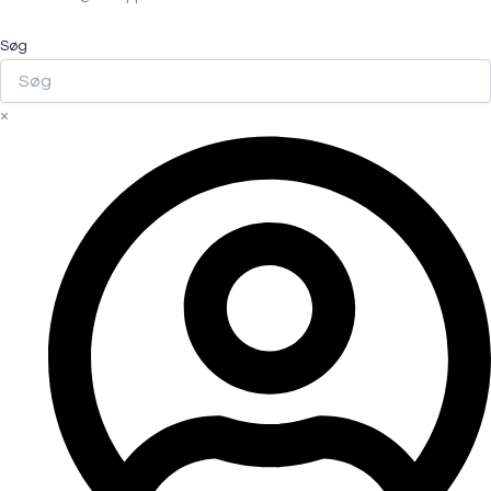
Søg
×