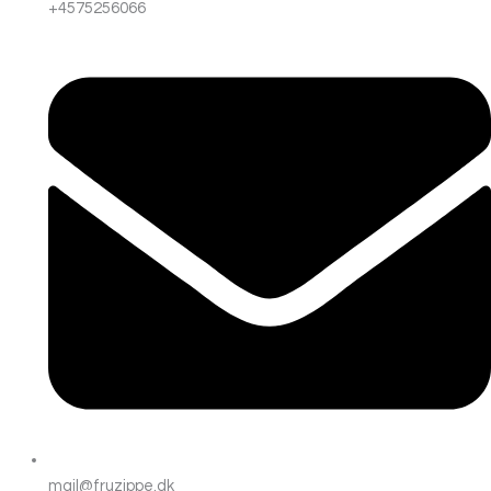
+4575256066
mail@fruzippe.dk