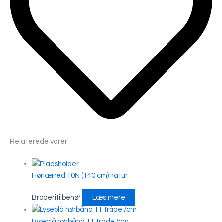
Relaterede varer
Hørlærred 10N (140 cm) natur
Broderitilbehør
Læs mere
Lyseblå hørbånd 11 tråde./cm