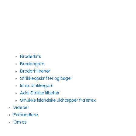
Broderkits
Broderigarn
Broderitilbehør
Strikkeopskrifter og bøger
Istex strikkegarn
Addi Strikketilbehør
Smukke islandske uldtæpper fra Ístex
Videoer
Forhandlere
Om os