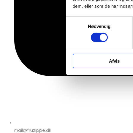
dem, eller som de har indsaml
Samtykkevalg
Nødvendig
Afvis
mail@fruzippe.dk