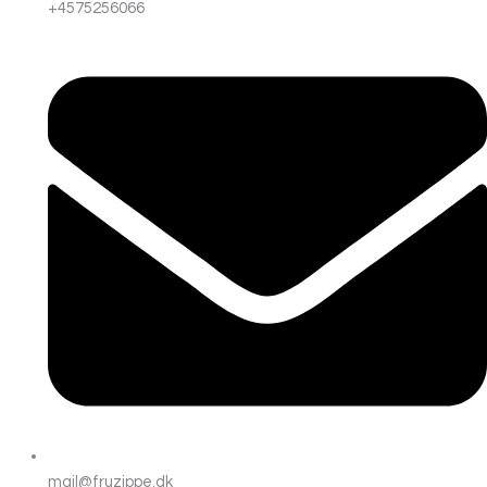
+4575256066
mail@fruzippe.dk