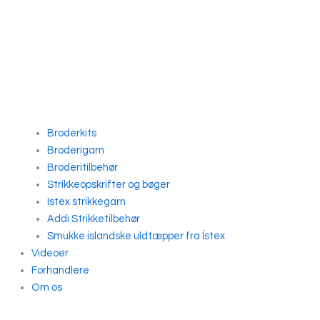
Broderkits
Broderigarn
Broderitilbehør
Strikkeopskrifter og bøger
Istex strikkegarn
Addi Strikketilbehør
Smukke islandske uldtæpper fra Ístex
Videoer
Forhandlere
Om os