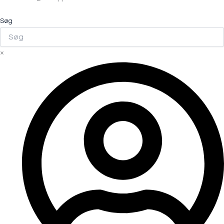
Søg
×