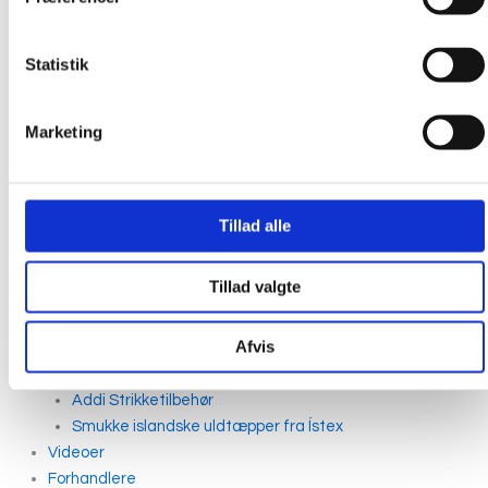
Statistik
Marketing
Tillad alle
Broderkits
Tillad valgte
Broderigarn
Broderitilbehør
Afvis
Strikkeopskrifter og bøger
Istex strikkegarn
Addi Strikketilbehør
Smukke islandske uldtæpper fra Ístex
Videoer
Forhandlere