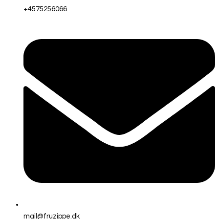
+4575256066
mail@fruzippe.dk