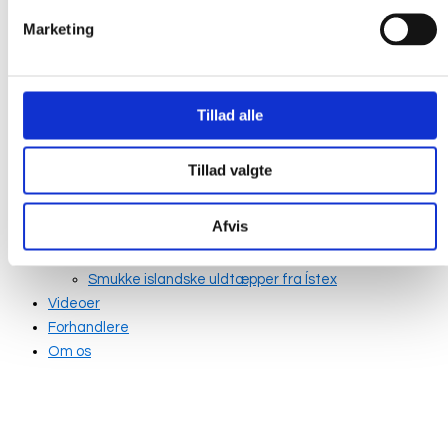
Marketing
Tillad alle
Broderkits
Broderigarn
Tillad valgte
Broderitilbehør
Strikkeopskrifter og bøger
Afvis
Istex strikkegarn
Addi Strikketilbehør
Smukke islandske uldtæpper fra Ístex
Videoer
Forhandlere
Om os