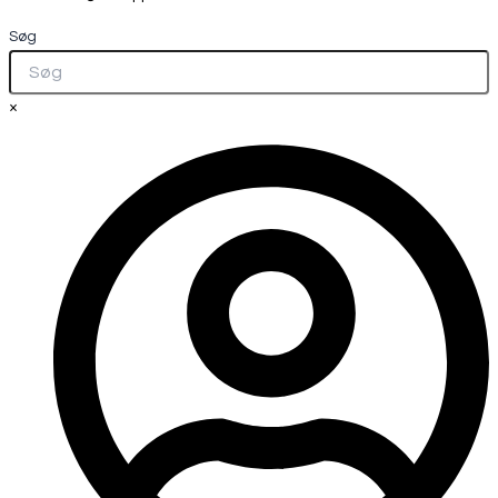
Søg
×