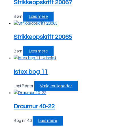
Strikkeopskrift 20067
Børn
Læs mere
Strikkeopskrift 20065
Børn
Læs mere
Udsolgt
Istex bog 11
Lopi Bøger
Vælg muligheder
Draumur 40-22
Bog nr. 40
Læs mere