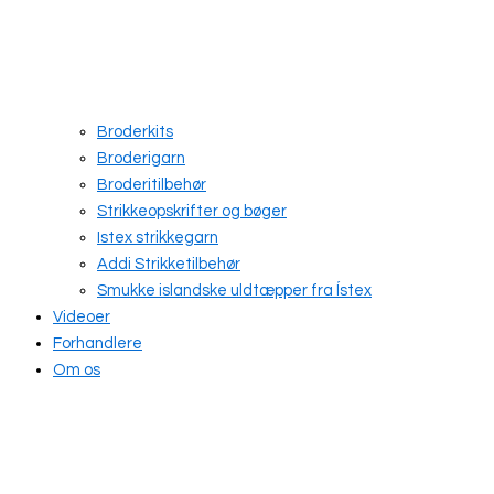
Broderkits
Broderigarn
Broderitilbehør
Strikkeopskrifter og bøger
Istex strikkegarn
Addi Strikketilbehør
Smukke islandske uldtæpper fra Ístex
Videoer
Forhandlere
Om os