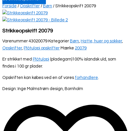
Forside
/
Opskrifter
/
Børn
/ Strikkeopskrift 20079
Strikkeopskrift 20079
Varenummer
43020079
Kategorier
Børn
,
Hatte, huer og sokker
,
Opskrifter
,
Plötulopi opskrifter
Mærke
20079
Er strikket med
Plötulopi
(pladegarn)100% islandsk uld, som
findes i 100 gr plader.
Opskriften kan købes ved en af vores
forhandlere
.
Design: Inge Malmstrøm design, Bornholm