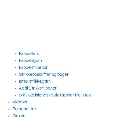
Broderkits
Broderigarn
Broderitilbehør
Strikkeopskrifter og bøger
Istex strikkegarn
Addi Strikketilbehør
Smukke islandske uldtæpper fra Ístex
Videoer
Forhandlere
Om os