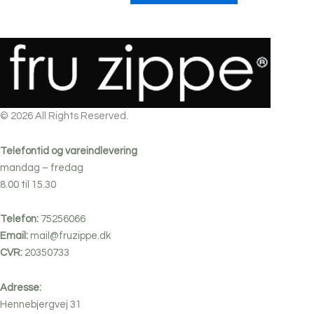
varianter.
på
Mulighederne
varesiden
kan
vælges
på
varesiden
© 2026 All Rights Reserved.
Telefontid og vareindlevering
mandag – fredag
8.00 til 15.30
Telefon:
75256066
Email:
mail@fruzippe.dk
CVR:
20350733
Adresse:
Hennebjergvej 31