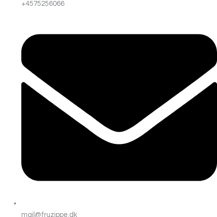
+4575256066
mail@fruzippe.dk