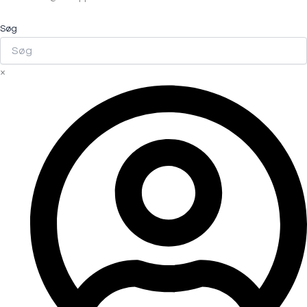
Søg
×