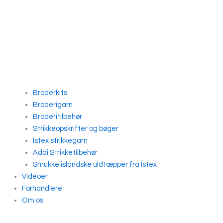
Broderkits
Broderigarn
Broderitilbehør
Strikkeopskrifter og bøger
Istex strikkegarn
Addi Strikketilbehør
Smukke islandske uldtæpper fra Ístex
Videoer
Forhandlere
Om os