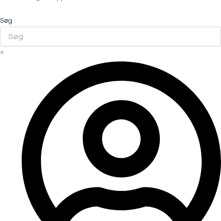
Søg
×