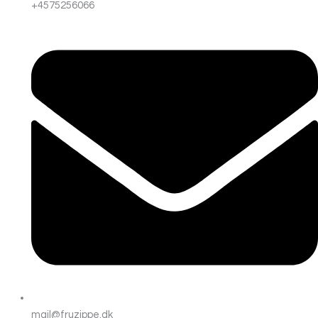
+4575256066
mail@fruzippe.dk