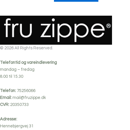
varianter.
på
Mulighederne
varesiden
kan
vælges
på
varesiden
© 2026 All Rights Reserved.
Telefontid og vareindlevering
mandag – fredag
8.00 til 15.30
Telefon:
75256066
Email:
mail@fruzippe.dk
CVR:
20350733
Adresse:
Hennebjergvej 31