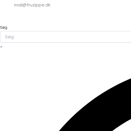
mail@fruzippe.dk
Søg
×