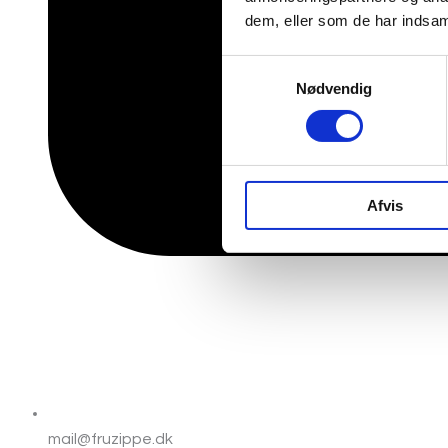
dem, eller som de har indsaml
Samtykkevalg
Nødvendig
Afvis
mail@fruzippe.dk