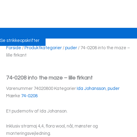
Se strikkeopskrifter
Forside
/
Produktkategorier
/
puder
/ 74-0208 into the maze –
lille firkant
74-0208 into the maze – lille firkant
Varenummer
74020800
Kategorier
Ida Johansson
,
puder
Mærke
74-0208
Et pudemotiv af Ida Johanson.
Inklusiv stramaj 4,4, flora wool, nål, mønster og
monteringsvejledning.