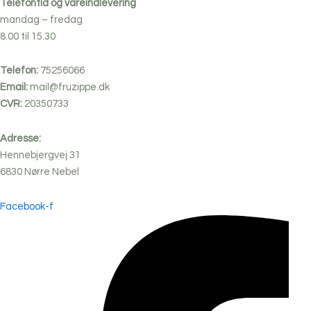
Telefontid og vareindlevering
mandag – fredag
8.00 til 15.30
Telefon:
75256066
Email:
mail@fruzippe.dk
CVR:
20350733
Adresse:
Hennebjergvej 31
6830
Nørre
Nebel
Facebook-f