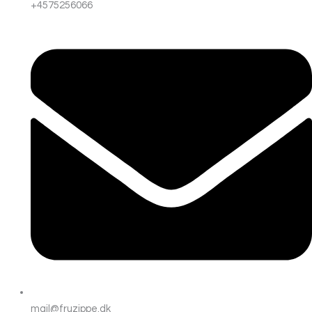
+4575256066
mail@fruzippe.dk