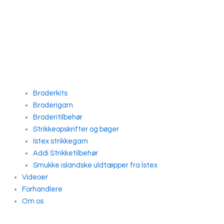
Broderkits
Broderigarn
Broderitilbehør
Strikkeopskrifter og bøger
Istex strikkegarn
Addi Strikketilbehør
Smukke islandske uldtæpper fra Ístex
Videoer
Forhandlere
Om os