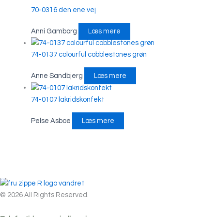
70-0316 den ene vej
Anni Gamborg
Læs mere
74-0137 colourful cobblestones grøn
Anne Sandbjerg
Læs mere
74-0107 lakridskonfekt
Pelse Asboe
Læs mere
© 2026 All Rights Reserved.