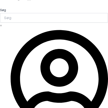
Søg
×