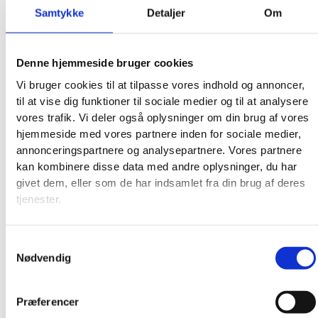
Samtykke
Detaljer
Om
Denne hjemmeside bruger cookies
Vi bruger cookies til at tilpasse vores indhold og annoncer,
til at vise dig funktioner til sociale medier og til at analysere
vores trafik. Vi deler også oplysninger om din brug af vores
hjemmeside med vores partnere inden for sociale medier,
annonceringspartnere og analysepartnere. Vores partnere
kan kombinere disse data med andre oplysninger, du har
Broderkits
givet dem, eller som de har indsamlet fra din brug af deres
Broderigarn
tjenester.
Broderitilbehør
Strikkeopskrifter og bøger
Samtykkevalg
Istex strikkegarn
Nødvendig
Addi Strikketilbehør
Smukke islandske uldtæpper fra Ístex
Videoer
Præferencer
Forhandlere