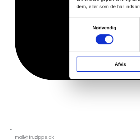
dem, eller som de har indsaml
Samtykkevalg
Nødvendig
Afvis
mail@fruzippe.dk