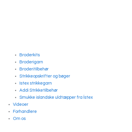
Broderkits
Broderigarn
Broderitilbehør
Strikkeopskrifter og bøger
Istex strikkegarn
Addi Strikketilbehør
Smukke islandske uldtæpper fra Ístex
Videoer
Forhandlere
Om os