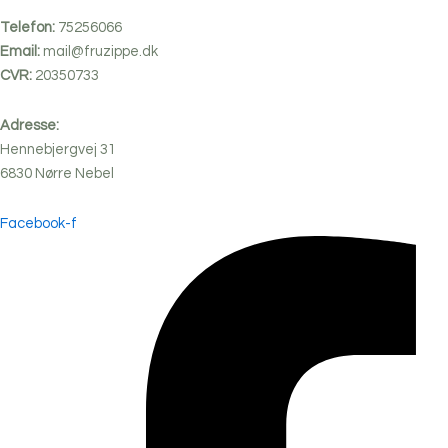
Telefon:
75256066
Email:
mail@fruzippe.dk
CVR:
20350733
Adresse:
Hennebjergvej 31
6830
Nørre
Nebel
Facebook-f