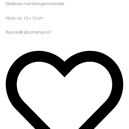
Eksklusiv monteringsmateriale.
Motiv ca. 10 x 10 cm.
flora lin® på stramaj 4,0