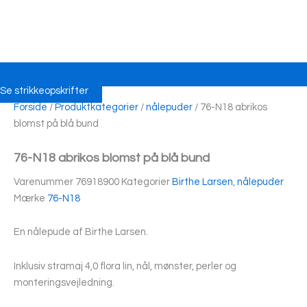
Se strikkeopskrifter
Forside
/
Produktkategorier
/
nålepuder
/ 76-N18 abrikos
blomst på blå bund
76-N18 abrikos blomst på blå bund
Varenummer
76918900
Kategorier
Birthe Larsen
,
nålepuder
Mærke
76-N18
En nålepude af Birthe Larsen.
Inklusiv stramaj 4,0 flora lin, nål, mønster, perler og
monteringsvejledning.