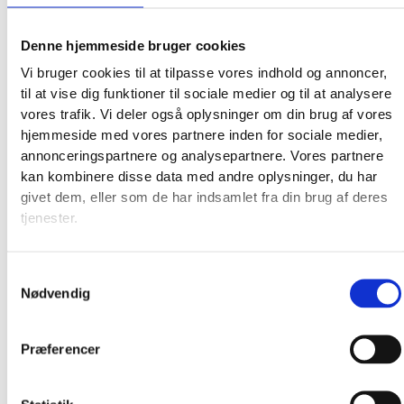
Denne hjemmeside bruger cookies
Vi bruger cookies til at tilpasse vores indhold og annoncer,
til at vise dig funktioner til sociale medier og til at analysere
vores trafik. Vi deler også oplysninger om din brug af vores
hjemmeside med vores partnere inden for sociale medier,
annonceringspartnere og analysepartnere. Vores partnere
kan kombinere disse data med andre oplysninger, du har
givet dem, eller som de har indsamlet fra din brug af deres
tjenester.
Broderkits
Broderigarn
Broderitilbehør
Samtykkevalg
Strikkeopskrifter og bøger
Nødvendig
Istex strikkegarn
Addi Strikketilbehør
Præferencer
Smukke islandske uldtæpper fra Ístex
Videoer
Forhandlere