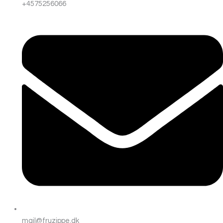
+4575256066
mail@fruzippe.dk