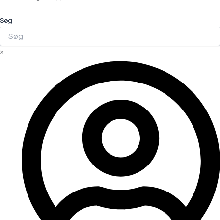
Søg
×