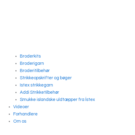
Broderkits
Broderigarn
Broderitilbehør
Strikkeopskrifter og bøger
Istex strikkegarn
Addi Strikketilbehør
Smukke islandske uldtæpper fra Ístex
Videoer
Forhandlere
Om os