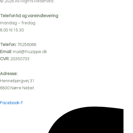
© 2026 All Rights Reserved.
Telefontid og vareindlevering
mandag – fredag
8.00 til 15.30
Telefon:
75256066
Email:
mail@fruzippe.dk
CVR:
20350733
Adresse:
Hennebjergvej 31
6830
Nørre
Nebel
Facebook-f