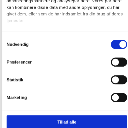
annonceringspartnere og analysepartnere. Vores partnere
kan kombinere disse data med andre oplysninger, du har
givet dem, eller som de har indsamlet fra din brug af deres
tjenester.
Samtykkevalg
Nødvendig
Præferencer
Broderkits
Broderigarn
Statistik
Broderitilbehør
Strikkeopskrifter og bøger
Marketing
Istex strikkegarn
Addi Strikketilbehør
Smukke islandske uldtæpper fra Ístex
Videoer
Tillad alle
Forhandlere