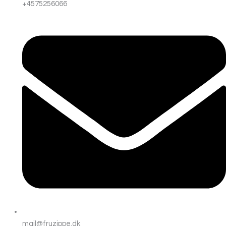
+4575256066
mail@fruzippe.dk