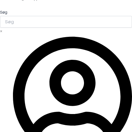
Søg
×