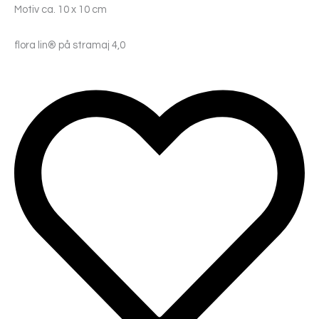
Motiv ca. 10 x 10 cm
flora lin® på stramaj 4,0