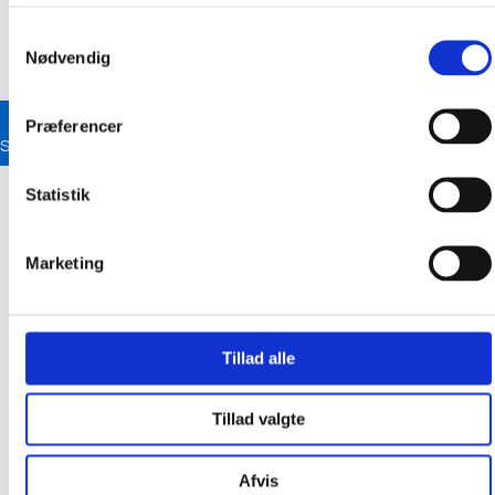
Samtykkevalg
Nødvendig
Præferencer
Se strikkeopskrifter
Forside
/
Addi
/
Lace/metal
/ addiPremium Lace rundpind
Statistik
længde 60 cm.
Marketing
Tillad alle
Tillad valgte
Afvis