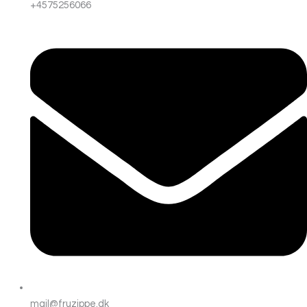
+4575256066
mail@fruzippe.dk