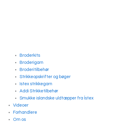
Broderkits
Broderigarn
Broderitilbehør
Strikkeopskrifter og bøger
Istex strikkegarn
Addi Strikketilbehør
Smukke islandske uldtæpper fra Ístex
Videoer
Forhandlere
Om os