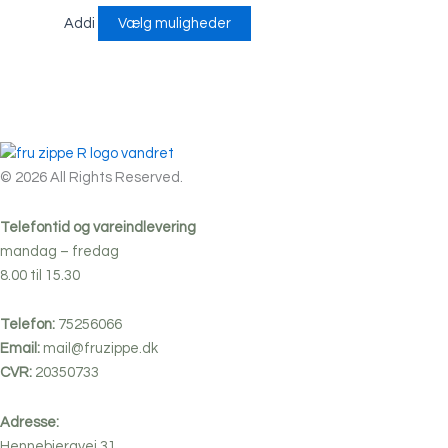
Addi
Vælg muligheder
© 2026 All Rights Reserved.
Telefontid og vareindlevering
mandag – fredag
8.00 til 15.30
Telefon:
75256066
Email:
mail@fruzippe.dk
CVR:
20350733
Adresse:
Hennebjergvej 31