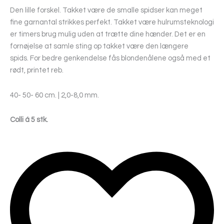
Den lille forskel. Takket være de smalle spidser kan meget
fine garnantal strikkes perfekt. Takket være hulrumsteknologi
er timers brug mulig uden at trætte dine hænder. Det er en
fornøjelse at samle sting op takket være den længere
spids. For bedre genkendelse fås blondenålene også med et
rødt, printet reb.
40- 50- 60 cm. | 2,0-8,0 mm.
Colli á 5 stk.