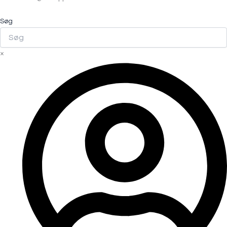
Søg
×