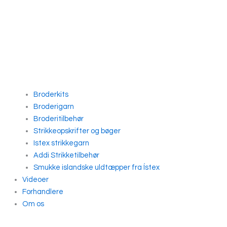
Broderkits
Broderigarn
Broderitilbehør
Strikkeopskrifter og bøger
Istex strikkegarn
Addi Strikketilbehør
Smukke islandske uldtæpper fra Ístex
Videoer
Forhandlere
Om os