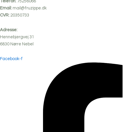
Telefon:
75256066
Email:
mail@fruzippe.dk
CVR:
20350733
Adresse:
Hennebjergvej 31
6830
Nørre
Nebel
Facebook-f