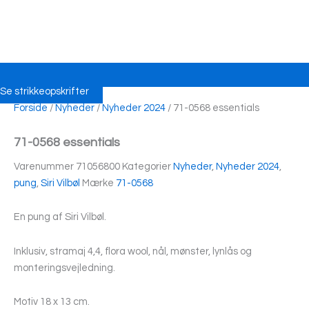
Se strikkeopskrifter
Forside
/
Nyheder
/
Nyheder 2024
/ 71-0568 essentials
71-0568 essentials
Varenummer
71056800
Kategorier
Nyheder
,
Nyheder 2024
,
pung
,
Siri Vilbøl
Mærke
71-0568
En pung af Siri Vilbøl.
Inklusiv, stramaj 4,4, flora wool, nål, mønster, lynlås og
monteringsvejledning.
Motiv 18 x 13 cm.