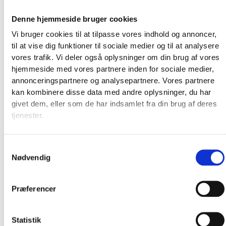
Denne hjemmeside bruger cookies
Vi bruger cookies til at tilpasse vores indhold og annoncer,
til at vise dig funktioner til sociale medier og til at analysere
vores trafik. Vi deler også oplysninger om din brug af vores
hjemmeside med vores partnere inden for sociale medier,
annonceringspartnere og analysepartnere. Vores partnere
kan kombinere disse data med andre oplysninger, du har
givet dem, eller som de har indsamlet fra din brug af deres
tjenester.
Broderkits
Broderigarn
Samtykkevalg
Broderitilbehør
Nødvendig
Strikkeopskrifter og bøger
Istex strikkegarn
Addi Strikketilbehør
Præferencer
Smukke islandske uldtæpper fra Ístex
Videoer
Statistik
Forhandlere