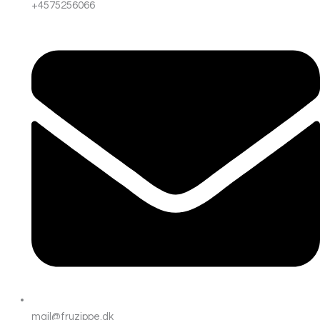
+4575256066
mail@fruzippe.dk