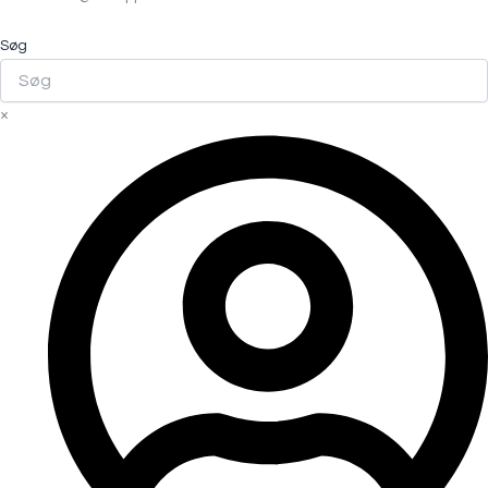
Søg
×